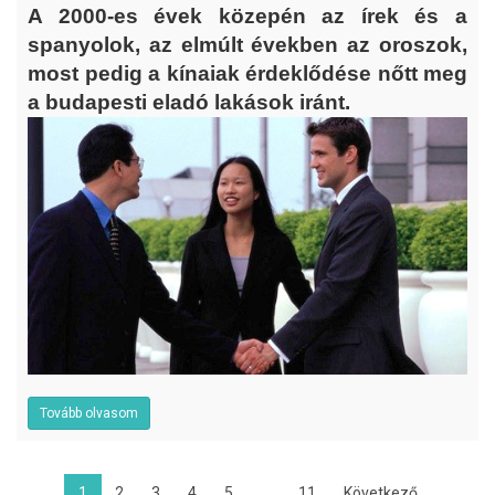
A 2000-es évek közepén az írek és a
spanyolok, az elmúlt években az oroszok,
most pedig a kínaiak érdeklődése nőtt meg
a budapesti eladó lakások iránt.
Tovább olvasom
1
2
3
4
5
...
11
Következő