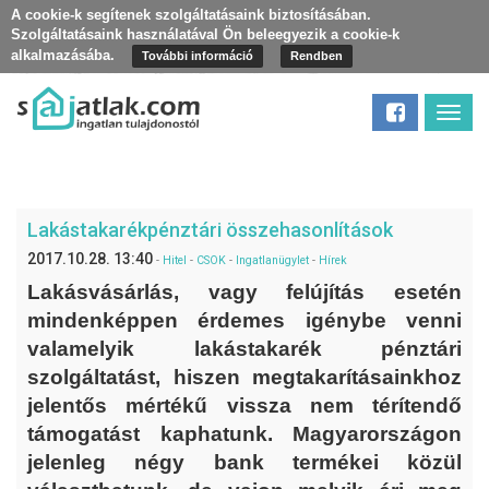
A cookie-k segítenek szolgáltatásaink biztosításában.
Szolgáltatásaink használatával Ön beleegyezik a cookie-k
alkalmazásába.
További információ
Rendben
Toggl
navig
Lakástakarékpénztári összehasonlítások
2017.10.28. 13:40
-
Hitel
-
CSOK
-
Ingatlanügylet
-
Hírek
Lakásvásárlás, vagy felújítás esetén
mindenképpen érdemes igénybe venni
valamelyik lakástakarék pénztári
szolgáltatást, hiszen megtakarításainkhoz
jelentős mértékű vissza nem térítendő
támogatást kaphatunk. Magyarországon
jelenleg négy bank termékei közül