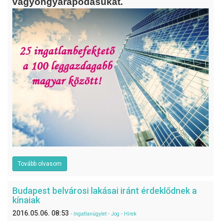
vagyongyarapodásukat.
Tovább olvasom
Budapest belvárosi lakásai iránt érdeklődnek a
kínaiak
2016.05.06. 08:53
-
Ingatlanügylet
-
Jog
-
Hírek