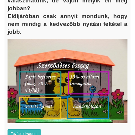
választhatunk, de vajon melyik éri meg
jobban?
Elöljáróban csak annyit mondunk, hogy
nem mindig a kedvezőbb nyitási feltétel a
jobb.
Tovább olvasom