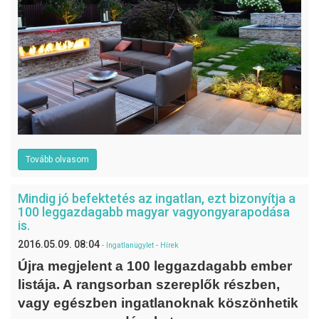
Tovább olvasom
Mindig jó befektetés az ingatlan, ezt bizonyítja a
100 leggazdagabb magyar vagyongyarapodása
is.
2016.05.09. 08:04
-
Ingatlanügylet
-
Hírek
Újra megjelent a 100 leggazdagabb ember
listája. A rangsorban szereplők részben,
vagy egészben ingatlanoknak köszönhetik