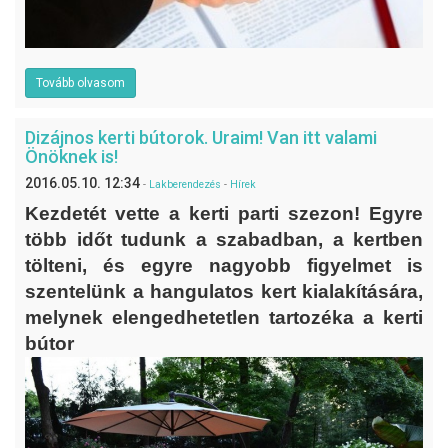
Tovább olvasom
Dizájnos kerti bútorok. Uraim! Van itt valami
Önöknek is!
2016.05.10. 12:34
-
Lakberendezés
-
Hírek
Kezdetét vette a kerti parti szezon! Egyre
több időt tudunk a szabadban, a kertben
tölteni, és egyre nagyobb figyelmet is
szentelünk a hangulatos kert kialakítására,
melynek elengedhetetlen tartozéka a kerti
bútor