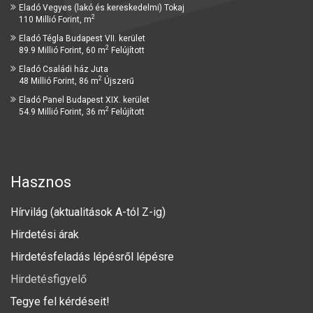
Eladó Vegyes (lakó és kereskedelmi) Tokaj
2
110 Millió Forint, m
Eladó Tégla Budapest VII. kerület
2
89.9 Millió Forint, 60 m
Felújított
Eladó Családi ház Juta
2
48 Millió Forint, 86 m
Újszerű
Eladó Panel Budapest XIX. kerület
2
54.9 Millió Forint, 36 m
Felújított
Hasznos
Hírvilág (aktualitások A-tól Z-ig)
Hirdetési árak
Hirdetésfeladás lépésről lépésre
Hirdetésfigyelő
Tegye fel kérdéseit!