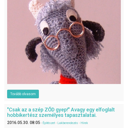
Tovább olvasom
"Csak az a szép ZŐD gyep!" Avagy egy elfoglalt
hobbikertész személyes tapasztalatai.
2016.05.30. 08:05
-
Építészet
-
Lakberendezés
-
Hírek