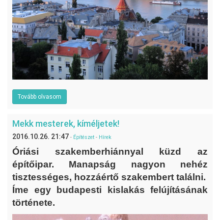
Tovább olvasom
Mekk mesterek, kíméljetek!
2016.10.26. 21:47
-
Építészet
-
Hírek
Óriási szakemberhiánnyal küzd az
építőipar. Manapság nagyon nehéz
tisztességes, hozzáértő szakembert találni.
Íme egy budapesti kislakás felújításának
története.