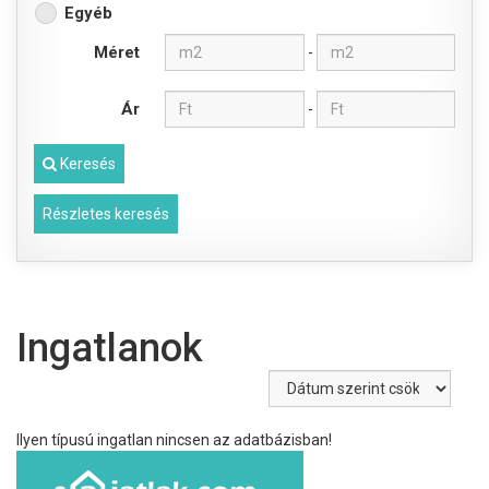
Egyéb
Méret
-
Ár
-
Keresés
Részletes keresés
Ingatlanok
Ilyen típusú ingatlan nincsen az adatbázisban!