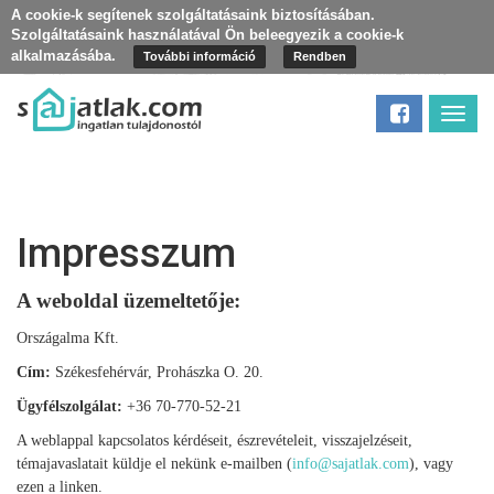
A cookie-k segítenek szolgáltatásaink biztosításában.
Szolgáltatásaink használatával Ön beleegyezik a cookie-k
alkalmazásába.
További információ
Rendben
Toggl
navig
Impresszum
A weboldal üzemeltetője:
Országalma Kft.
Cím:
Székesfehérvár, Prohászka O. 20.
Ügyfélszolgálat:
+36 70-770-52-21
A weblappal kapcsolatos kérdéseit, észrevételeit, visszajelzéseit,
témajavaslatait küldje el nekünk e-mailben (
info@sajatlak.com
), vagy
ezen a linken.