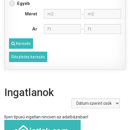
Egyéb
Méret
-
Ár
-
Keresés
Részletes keresés
Ingatlanok
Ilyen típusú ingatlan nincsen az adatbázisban!