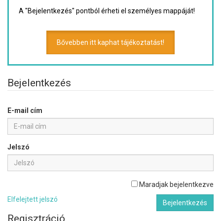
A "Bejelentkezés" pontból érheti el személyes mappáját!
Bővebben itt kaphat tájékoztatást!
Bejelentkezés
E-mail cím
Jelszó
Maradjak bejelentkezve
Elfelejtett jelszó
Bejelentkezés
Regisztráció