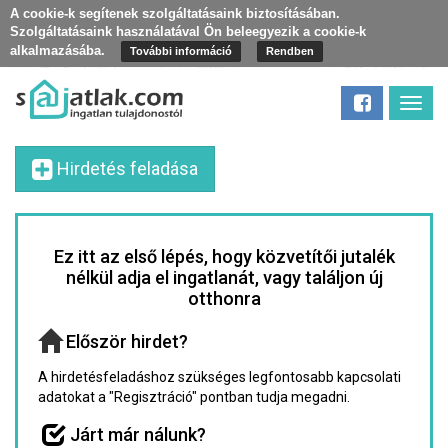
A cookie-k segítenek szolgáltatásaink biztosításában.
Szolgáltatásaink használatával Ön beleegyezik a cookie-k
alkalmazásába.
További információ
Rendben
Toggl
navig
Hirdetés feladása
Ez itt az első lépés, hogy közvetítői jutalék
nélkül adja el ingatlanát, vagy találjon új
otthonra
Először hirdet?
A hirdetésfeladáshoz szükséges legfontosabb kapcsolati
adatokat a "Regisztráció" pontban tudja megadni.
Járt már nálunk?