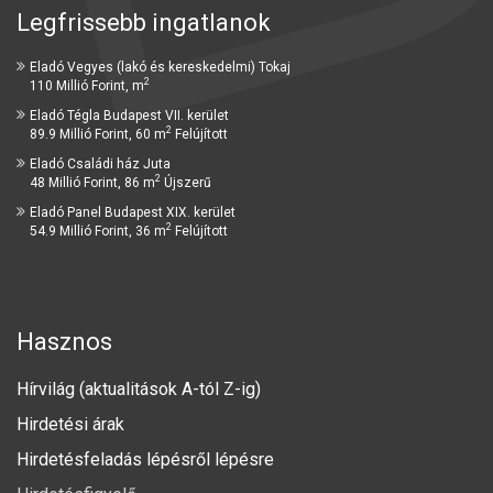
Legfrissebb ingatlanok
Eladó Vegyes (lakó és kereskedelmi) Tokaj
2
110 Millió Forint, m
Eladó Tégla Budapest VII. kerület
2
89.9 Millió Forint, 60 m
Felújított
Eladó Családi ház Juta
2
48 Millió Forint, 86 m
Újszerű
Eladó Panel Budapest XIX. kerület
2
54.9 Millió Forint, 36 m
Felújított
Hasznos
Hírvilág (aktualitások A-tól Z-ig)
Hirdetési árak
Hirdetésfeladás lépésről lépésre