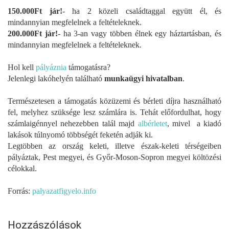
150.000Ft jár!
- ha 2 közeli családtaggal együtt él, és
mindannyian megfelelnek a feltételeknek.
200.000Ft jár!
- ha 3-an vagy többen élnek egy háztartásban, és
mindannyian megfelelnek a feltételeknek.
Hol kell
pályáznia
támogatásra?
Jelenlegi lakóhelyén található
munkaügyi hivatalban
.
Természetesen a támogatás közüzemi és bérleti díjra használható
fel, melyhez szüksége lesz számlára is. Tehát előfordulhat, hogy
számlaigénnyel nehezebben talál majd
albérletet
, mivel a kiadó
lakások túlnyomó többségét feketén adják ki.
Legtöbben az ország keleti, illetve észak-keleti térségeiben
pályáztak, Pest megyei, és Győr-Moson-Sopron megyei költözési
célokkal.
Forrás:
palyazatfigyelo.info
Hozzászólások