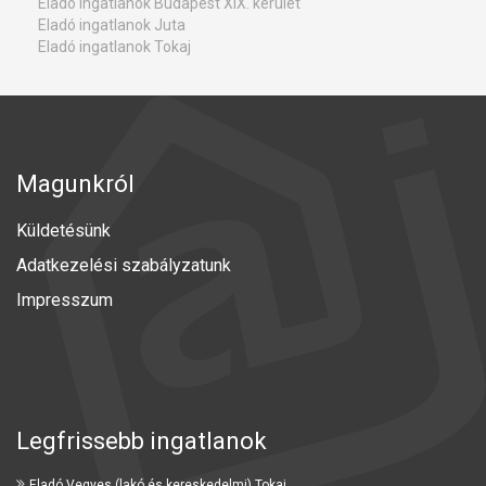
Eladó ingatlanok Budapest XIX. kerület
Eladó ingatlanok Juta
Eladó ingatlanok Tokaj
Magunkról
Küldetésünk
Adatkezelési szabályzatunk
Impresszum
Legfrissebb ingatlanok
Eladó Vegyes (lakó és kereskedelmi) Tokaj