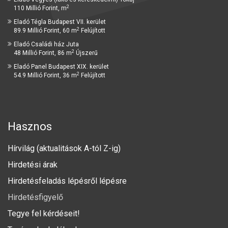
2
110 Millió Forint, m
Eladó Tégla Budapest VII. kerület
2
89.9 Millió Forint, 60 m
Felújított
Eladó Családi ház Juta
2
48 Millió Forint, 86 m
Újszerű
Eladó Panel Budapest XIX. kerület
2
54.9 Millió Forint, 36 m
Felújított
Hasznos
Hírvilág (aktualitások A-tól Z-ig)
Hirdetési árak
Hirdetésfeladás lépésről lépésre
Hirdetésfigyelő
Tegye fel kérdéseit!