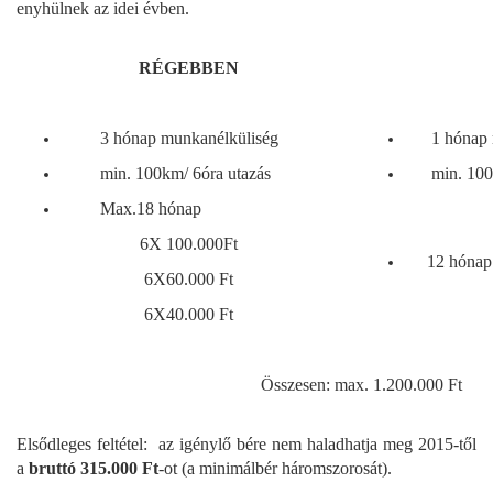
enyhülnek az idei évben.
RÉGEBBEN
3 hónap munkanélküliség
1 hónap m
min. 100km/ 6óra utazás
min. 100km
Max.18 hónap
6X 100.000Ft
12 hónap X
6X60.000 Ft
6X40.000 Ft
Összesen: max. 1.200.000 Ft
Elsődleges feltétel: az igénylő bére nem haladhatja meg 2015-től
a
bruttó 315.000 Ft
-ot (a minimálbér háromszorosát).