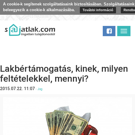
A cookie-k segítenek szolgáltatásaink biztosításában. Szolgáltatásain
beleegyezik a cookie-k alkalmazásába.
További információ
Rendb
Toggl
navig
Lakbértámogatás, kinek, milyen
feltételekkel, mennyi?
2015.07.22. 11:07
-
Jog